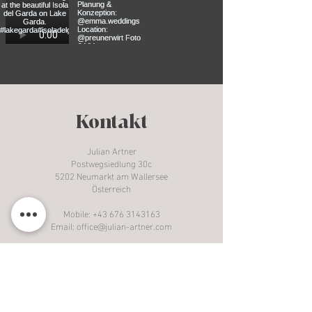
Kontakt
Julian Artner
Postwegsiedlung 30c
5202 Neumarkt am Wallersee
Österreich
Mobile:
+43 676 3143163
Email:
office@julian-artner.com